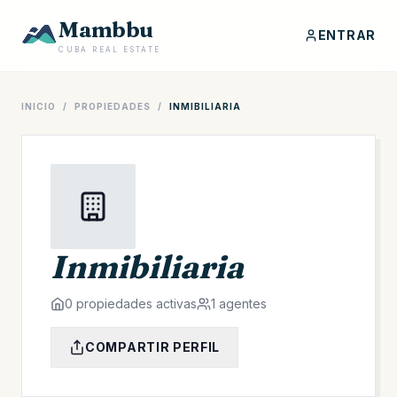
Mambbu
ENTRAR
CUBA REAL ESTATE
INICIO
/
PROPIEDADES
/
INMIBILIARIA
Inmibiliaria
0 propiedades activas
1 agentes
COMPARTIR PERFIL