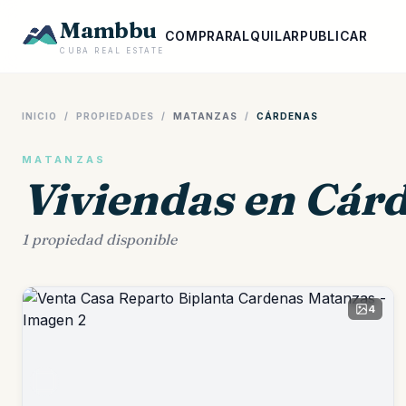
Mambbu
COMPRAR
ALQUILAR
PUBLICAR
CUBA REAL ESTATE
INICIO
/
PROPIEDADES
/
MATANZAS
/
CÁRDENAS
MATANZAS
Viviendas en Cár
1 propiedad disponible
4