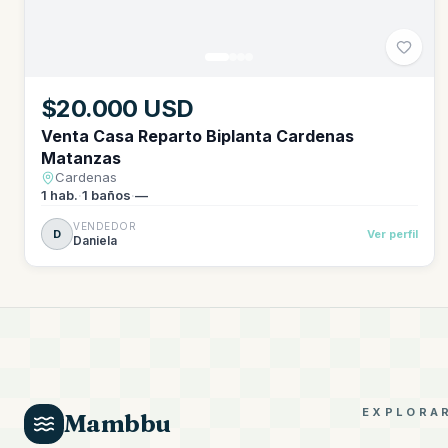
$20.000 USD
Venta Casa Reparto Biplanta Cardenas
Matanzas
Cardenas
1
hab.
·
1
baños
·
—
VENDEDOR
D
Ver perfil
Daniela
EXPLORA
Mambbu