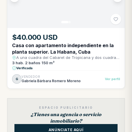
$40.000 USD
Casa con apartamento independiente en la
planta superior. La Habana, Cuba
A una cuadra del Cabaret de Tropicana y dos cuadras
del hospital Pando Ferrer (La Ceguera)
3
hab.
·
2
baños
·
150 m²
Verificada
VENDEDOR
G
Ver perfil
Gabriela Bárbara Romero Moreno
ESPACIO PUBLICITARIO
¿Tienes una agencia o servicio
inmobiliario?
ANÚNCIATE AQUÍ