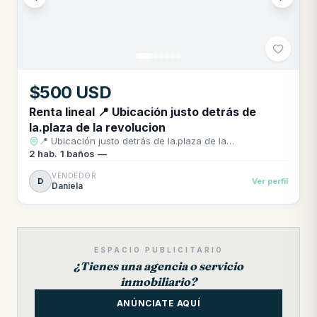
$500 USD
Renta lineal 📍 Ubicación justo detrás de
la.plaza de la revolucion
📍 Ubicación justo detrás de la.plaza de la
revolucion.Ermita entre san pedro y pedro perez.
2
hab.
·
1
baños
·
—
Hospitales
VENDEDOR
cercanos:Calixto,fajardo,fructuoso,oncológico,neurológico,c
D
Ver perfil
Daniela
cerro,clínico de 26.
ESPACIO PUBLICITARIO
¿Tienes una agencia o servicio
inmobiliario?
ANÚNCIATE AQUÍ