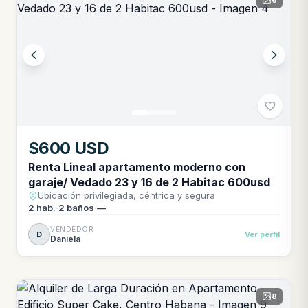
6
$600 USD
Renta Lineal apartamento moderno con
garaje/ Vedado 23 y 16 de 2 Habitac 600usd
Ubicación privilegiada, céntrica y segura
2
hab.
·
2
baños
·
—
VENDEDOR
D
Ver perfil
Daniela
8