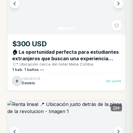
$300 USD
🏠 La oportunidad perfecta para estudiantes
extranjeros que buscan una experiencia
* Ubicación cerca del hotel Melia Cohiba
única en Cuba. * Ubicación cerca del hotel
1
hab.
·
1
baños
·
—
Melia Cohiba
VENDEDOR
D
Ver perfil
Daniela
6