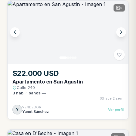
5
$22.000 USD
Apartamento en San Agustín
Calle 240
3
hab.
·
1
baños
·
—
Hace 2 sem.
VENDEDOR
Y
Ver perfil
Yanet Sánchez