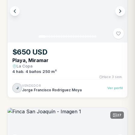
$650 USD
Playa, Miramar
La Copa
4
hab.
·
4
baños
·
250 m²
Hace 3 sem.
VENDEDOR
J
Ver perfil
Jorge Francisco Rodriguez Moya
27