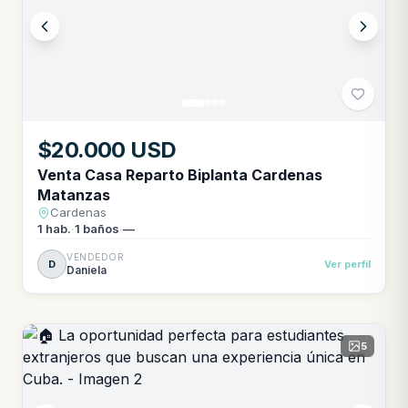
$20.000 USD
Venta Casa Reparto Biplanta Cardenas
Matanzas
Cardenas
1
hab.
·
1
baños
·
—
VENDEDOR
D
Ver perfil
Daniela
5