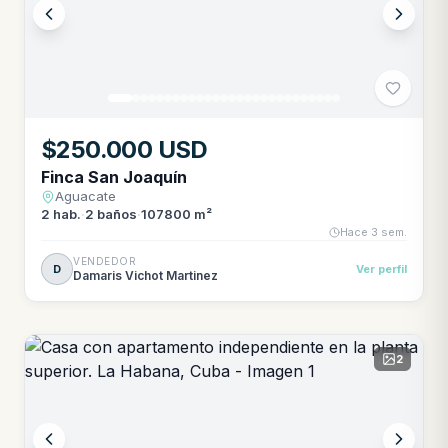
$250.000 USD
Finca San Joaquín
Aguacate
2
hab.
·
2
baños
·
107800 m²
Hace 3 sem.
VENDEDOR
D
Ver perfil
Damaris Vichot Martinez
2