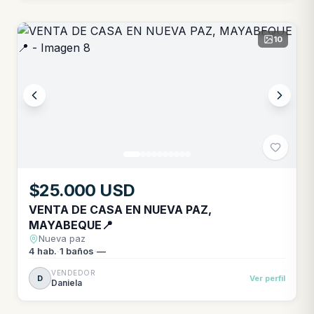
10
$25.000 USD
VENTA DE CASA EN NUEVA PAZ,
MAYABEQUE📍
Nueva paz
4
hab.
·
1
baños
·
—
VENDEDOR
D
Ver perfil
Daniela