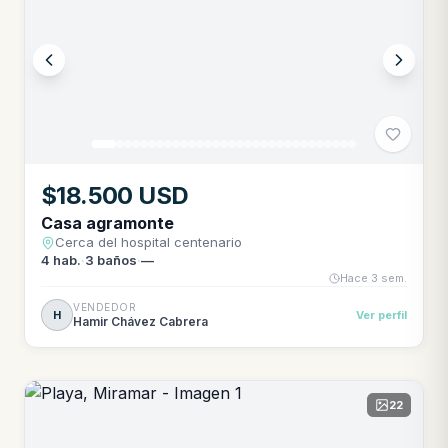
$18.500 USD
Casa agramonte
Cerca del hospital centenario
4
hab.
·
3
baños
·
—
Hace 3 sem.
VENDEDOR
H
Ver perfil
Hamir Chávez Cabrera
22