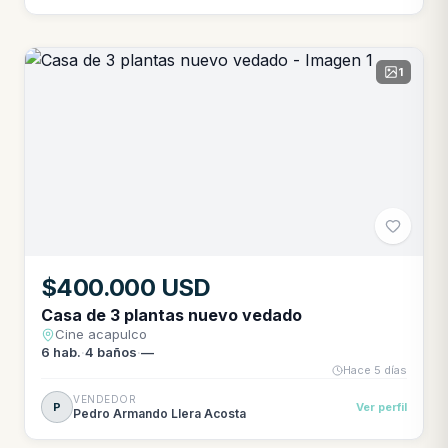
1
$400.000 USD
Casa de 3 plantas nuevo vedado
Cine acapulco
6
hab.
·
4
baños
·
—
Hace 5 días
VENDEDOR
P
Ver perfil
Pedro Armando Llera Acosta