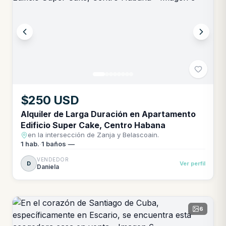
$250 USD
Alquiler de Larga Duración en Apartamento
Edificio Super Cake, Centro Habana
en la intersección de Zanja y Belascoain.
1
hab.
·
1
baños
·
—
VENDEDOR
D
Ver perfil
Daniela
6