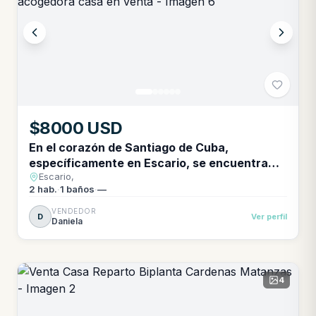
$8000 USD
En el corazón de Santiago de Cuba,
específicamente en Escario, se encuentra
Escario,
esta acogedora casa en venta
2
hab.
·
1
baños
·
—
VENDEDOR
D
Ver perfil
Daniela
4