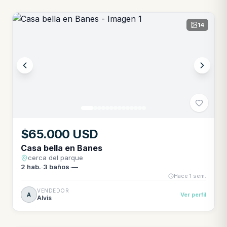
14
$65.000 USD
Casa bella en Banes
cerca del parque
2
hab.
·
3
baños
·
—
Hace 1 sem.
VENDEDOR
A
Ver perfil
Alvis