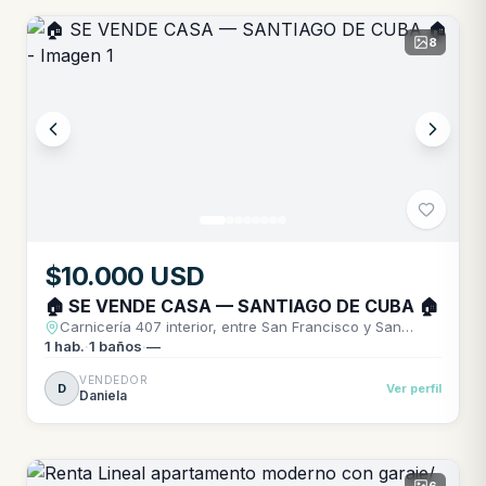
8
$10.000 USD
🏠 SE VENDE CASA — SANTIAGO DE CUBA 🏠
Carnicería 407 interior, entre San Francisco y San
Gerónimo
1
hab.
·
1
baños
·
—
VENDEDOR
D
Ver perfil
Daniela