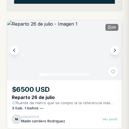
20
$6500 USD
Reparto 26 de julio
Puente de hierro que se rompio la la referencia más
Serrano es la frabica de pienso calle 24 entre 17 y río
3
hab.
·
1
baños
·
—
VENDEDOR
M
Ver perfil
Mailin carrilero Rodríguez