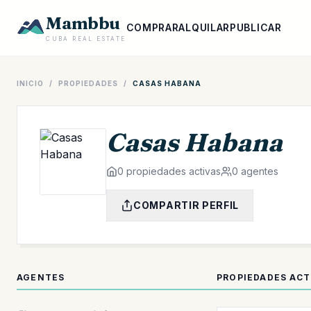
Mambbu
COMPRAR
ALQUILAR
PUBLICAR
CUBA REAL ESTATE
INICIO
/
PROPIEDADES
/
CASAS HABANA
Casas Habana
0 propiedades activas
0 agentes
COMPARTIR PERFIL
AGENTES
PROPIEDADES AC