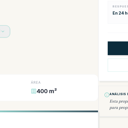
RESPUE
En 24 
U
ÁREA
400 m²
ANÁLISIS 
Esta prop
para propi