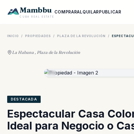
Mambbu
COMPRAR
ALQUILAR
PUBLICAR
CUBA REAL ESTATE
INICIO
/
PROPIEDADES
/
PLAZA DE LA REVOLUCIÓN
/
ESPECTACUL
La Habana , Plaza de la Revolución
DESTACADA
Espectacular Casa Colo
Ideal para Negocio o Cas