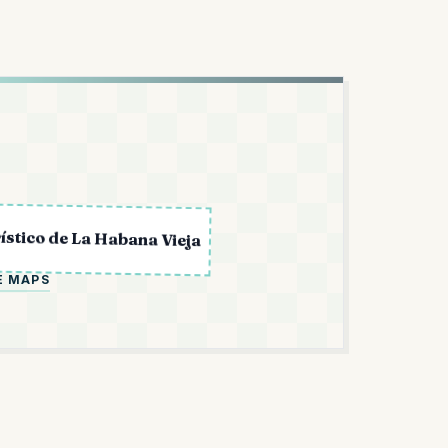
L
rístico de La Habana Vieja
E MAPS