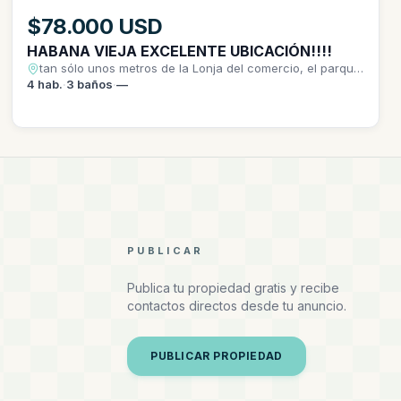
$78.000 USD
HABANA VIEJA EXCELENTE UBICACIÓN!!!!
tan sólo unos metros de la Lonja del comercio, el parque
de las palomas, de la lanchita de regla y de la aduana
4
hab.
·
3
baños
·
—
del puerto.
PUBLICAR
Publica tu propiedad gratis y recibe
contactos directos desde tu anuncio.
PUBLICAR PROPIEDAD