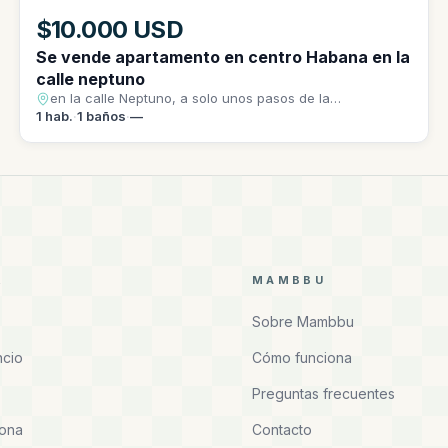
$10.000 USD
Se vende apartamento en centro Habana en la
calle neptuno
en la calle Neptuno, a solo unos pasos de la
emblemática escalinata de la universidad.
1
hab.
·
1
baños
·
—
R
MAMBBU
Sobre Mambbu
ncio
Cómo funciona
Preguntas frecuentes
zona
Contacto