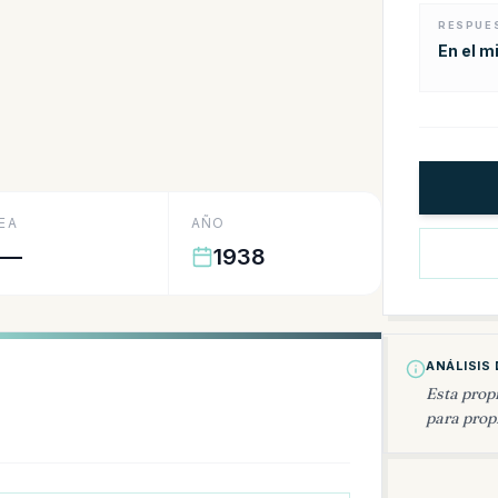
RESPUE
En el m
EA
AÑO
—
1938
ANÁLISIS 
Esta prop
para propi