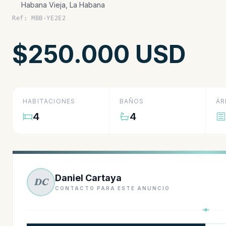
Habana Vieja, La Habana
Ref: MBB-YE2E2
$250.000 USD
HABITACIONES
BAÑOS
ÁR
4
4
Daniel Cartaya
DC
CONTACTO PARA ESTE ANUNCIO