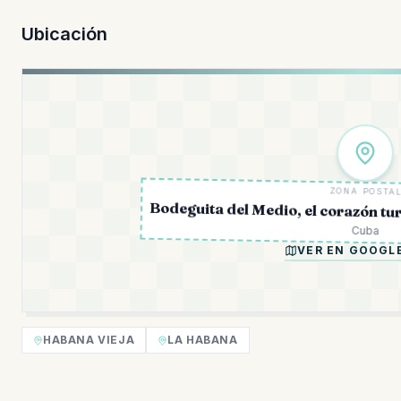
Ubicación
ZONA POSTA
Bodeguita del Medio, el corazón tu
Cuba
VER EN GOOGL
HABANA VIEJA
LA HABANA