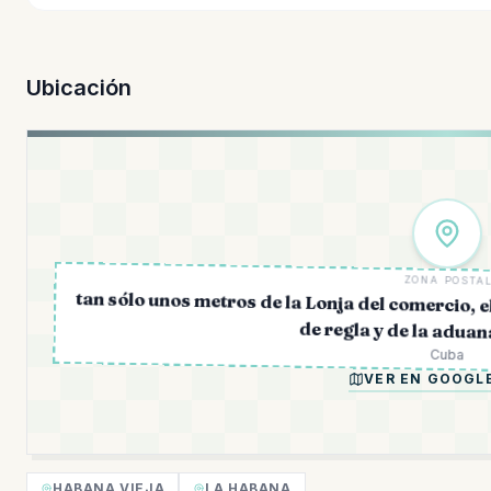
Ubicación
ZONA POSTA
tan sólo unos metros de la Lonja del comercio, e
de regla y de la aduan
Cuba
VER EN GOOGL
HABANA VIEJA
LA HABANA