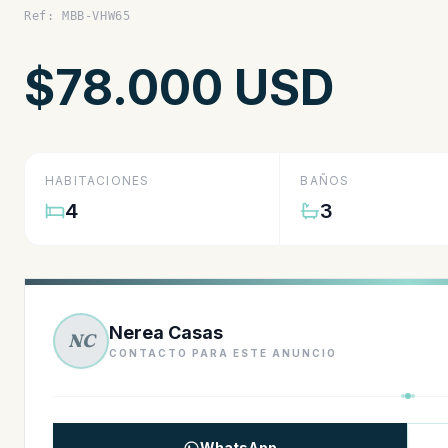
Ref: MBB-VHW65
$78.000 USD
HABITACIONES
BAÑOS
4
3
Nerea Casas
NC
CONTACTO PARA ESTE ANUNCIO
WhatsApp