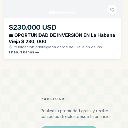
$230.000 USD
💼 OPORTUNIDAD DE INVERSIÓN EN La Habana
Vieja $ 230, 000
📌Ubicación privilegiada cerca del Callejón de los
Peluqueros, restaurante El Lucero y a pocos pasos del
1
hab.
·
1
baños
·
—
Malecón de La Habana.
PUBLICAR
Publica tu propiedad gratis y recibe
contactos directos desde tu anuncio.