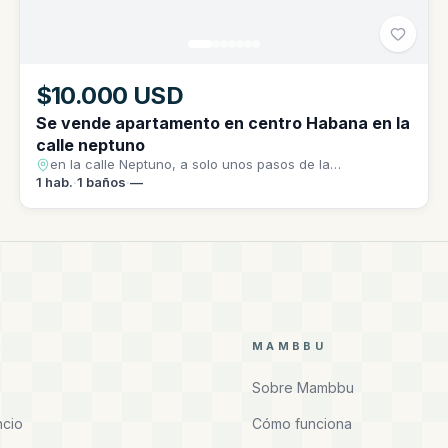
$10.000 USD
Se vende apartamento en centro Habana en la
calle neptuno
en la calle Neptuno, a solo unos pasos de la
emblemática escalinata de la universidad.
1
hab.
·
1
baños
·
—
R
MAMBBU
Sobre Mambbu
ncio
Cómo funciona