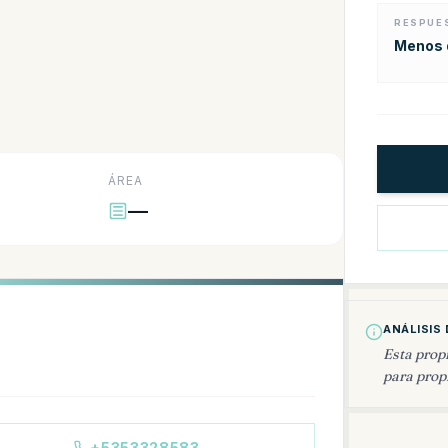
RESPUE
Menos d
ÁREA
—
ANÁLISIS 
Esta prop
para propi
+5353328583