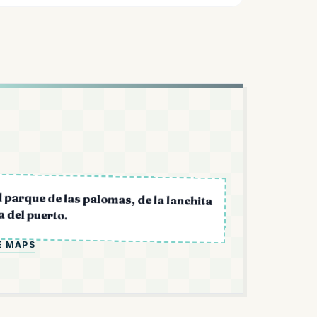
L
l parque de las palomas, de la lanchita
a del puerto.
E MAPS