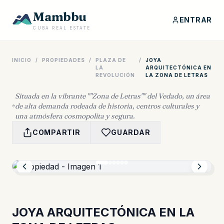
Mambbu
ENTRAR
CUBA REAL ESTATE
INICIO
/
PROPIEDADES
/
PLAZA DE
/
JOYA
LA
ARQUITECTÓNICA EN
REVOLUCIÓN
LA ZONA DE LETRAS
Situada en la vibrante ""Zona de Letras"" del Vedado, un área
de alta demanda rodeada de historia, centros culturales y
una atmósfera cosmopolita y segura.
COMPARTIR
GUARDAR
JOYA ARQUITECTÓNICA EN LA