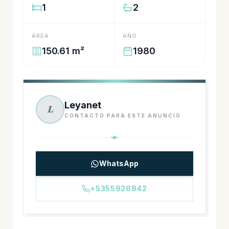
1
2
ÁREA
AÑO
150.61 m²
1980
Leyanet
L
CONTACTO PARA ESTE ANUNCIO
WhatsApp
+5355926842