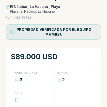
El Náutico , La Habana , Playa
Playa, El Náutico, La Habana
Ref: MBB-F5F32
PROPIEDAD VERIFICADA POR EL EQUIPO
MAMBBU
$89.000 USD
HABITACIONES
BAÑOS
3
2
ÁREA
—