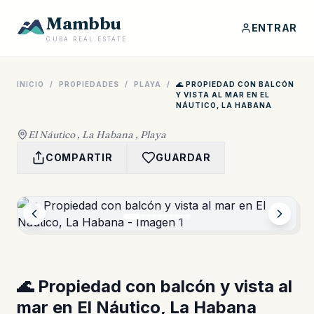
Mambbu
ENTRAR
CUBA REAL ESTATE
INICIO
/
PROPIEDADES
/
PLAYA
/
🌊 PROPIEDAD CON BALCÓN
Y VISTA AL MAR EN EL
NÁUTICO, LA HABANA
El Náutico , La Habana , Playa
COMPARTIR
GUARDAR
🌊 Propiedad con balcón y vista al
mar en El Náutico, La Habana