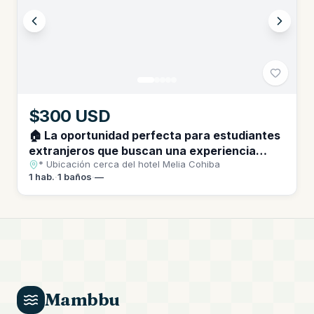
$300 USD
🏠 La oportunidad perfecta para estudiantes
extranjeros que buscan una experiencia
* Ubicación cerca del hotel Melia Cohiba
única en Cuba. * Ubicación cerca del hotel
1
hab.
·
1
baños
·
—
Melia Cohiba
Mambbu