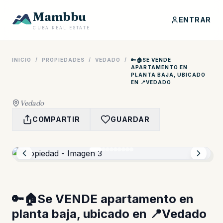
Mambbu
ENTRAR
CUBA REAL ESTATE
INICIO
/
PROPIEDADES
/
VEDADO
/
🔑🏠SE VENDE
APARTAMENTO EN
PLANTA BAJA, UBICADO
EN 📍VEDADO
Vedado
COMPARTIR
GUARDAR
🔑🏠Se VENDE apartamento en
planta baja, ubicado en 📍Vedado