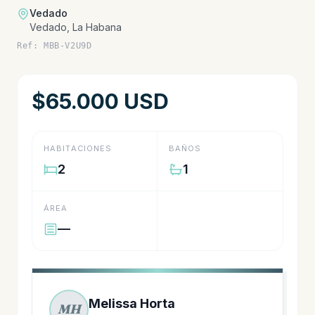
Vedado
Vedado, La Habana
Ref: MBB-V2U9D
$65.000 USD
HABITACIONES
BAÑOS
2
1
ÁREA
—
Melissa Horta
MH