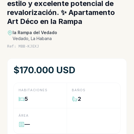
estilo y excelente potencial de
revalorización. ✨ Apartamento
Art Déco en la Rampa
la Rampa del Vedado
Vedado, La Habana
Ref: MBB-KJEXJ
$170.000 USD
HABITACIONES
BAÑOS
5
2
ÁREA
—