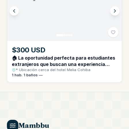
$300 USD
🏠 La oportunidad perfecta para estudiantes
extranjeros que buscan una experiencia
* Ubicación cerca del hotel Melia Cohiba
única en Cuba. * Ubicación cerca del hotel
1
hab.
·
1
baños
·
—
Melia Cohiba
Mambbu